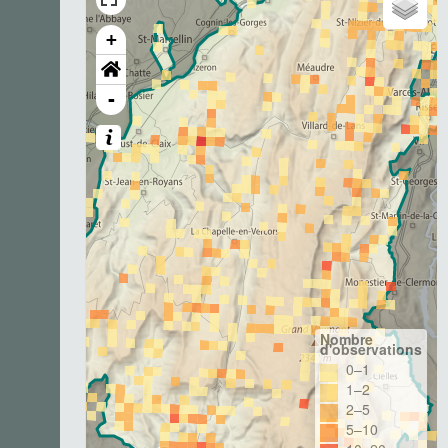
+
-
Nombre
d'observations
0–1
1–2
2–5
5–10