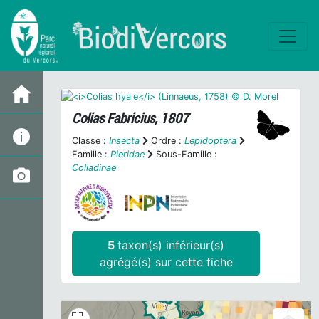
Colias
Fabricius, 1807
Classe :
Insecta
Ordre :
Lepidoptera
Famille :
Pieridae
Sous-Famille :
Coliadinae
5
taxon(s) inférieur(s)
agrégé(s) sur cette fiche