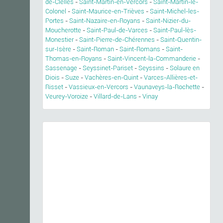
de-Clelles
-
Saint-Martin-en-Vercors
-
Saint-Martin-le-
Colonel
-
Saint-Maurice-en-Trièves
-
Saint-Michel-les-
Portes
-
Saint-Nazaire-en-Royans
-
Saint-Nizier-du-
Moucherotte
-
Saint-Paul-de-Varces
-
Saint-Paul-lès-
Monestier
-
Saint-Pierre-de-Chérennes
-
Saint-Quentin-
sur-Isère
-
Saint-Roman
-
Saint-Romans
-
Saint-
Thomas-en-Royans
-
Saint-Vincent-la-Commanderie
-
Sassenage
-
Seyssinet-Pariset
-
Seyssins
-
Solaure en
Diois
-
Suze
-
Vachères-en-Quint
-
Varces-Allières-et-
Risset
-
Vassieux-en-Vercors
-
Vaunaveys-la-Rochette
-
Veurey-Voroize
-
Villard-de-Lans
-
Vinay
Previous
Next