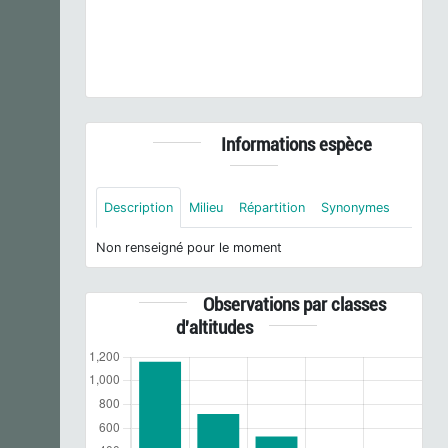
Colias crocea
(Geoffroy
in
Fourcroy, 1785) © J.
LAIGNEL - CC BY-SA
Informations espèce
Description
Milieu
Répartition
Synonymes
Non renseigné pour le moment
Observations par classes
d'altitudes