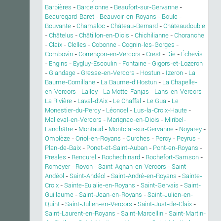
Barbières
-
Barcelonne
-
Beaufort-sur-Gervanne
-
Beauregard-Baret
-
Beauvoir-en-Royans
-
Boulc
-
Bouvante
-
Chamaloc
-
Château-Bernard
-
Châteaudouble
-
Châtelus
-
Châtillon-en-Diois
-
Chichilianne
-
Choranche
-
Claix
-
Clelles
-
Cobonne
-
Cognin-les-Gorges
-
Combovin
-
Corrençon-en-Vercors
-
Crest
-
Die
-
Échevis
-
Engins
-
Eygluy-Escoulin
-
Fontaine
-
Gigors-et-Lozeron
-
Glandage
-
Gresse-en-Vercors
-
Hostun
-
Izeron
-
La
Baume-Cornillane
-
La Baume-d'Hostun
-
La Chapelle-
en-Vercors
-
Lalley
-
La Motte-Fanjas
-
Lans-en-Vercors
-
La Rivière
-
Laval-d'Aix
-
Le Chaffal
-
Le Gua
-
Le
Monestier-du-Percy
-
Léoncel
-
Lus-la-Croix-Haute
-
Malleval-en-Vercors
-
Marignac-en-Diois
-
Miribel-
Lanchâtre
-
Montaud
-
Montclar-sur-Gervanne
-
Noyarey
-
Omblèze
-
Oriol-en-Royans
-
Ourches
-
Percy
-
Peyrus
-
Plan-de-Baix
-
Ponet-et-Saint-Auban
-
Pont-en-Royans
-
Presles
-
Rencurel
-
Rochechinard
-
Rochefort-Samson
-
Romeyer
-
Rovon
-
Saint-Agnan-en-Vercors
-
Saint-
Andéol
-
Saint-Andéol
-
Saint-André-en-Royans
-
Sainte-
Croix
-
Sainte-Eulalie-en-Royans
-
Saint-Gervais
-
Saint-
Guillaume
-
Saint-Jean-en-Royans
-
Saint-Julien-en-
Quint
-
Saint-Julien-en-Vercors
-
Saint-Just-de-Claix
-
Saint-Laurent-en-Royans
-
Saint-Marcellin
-
Saint-Martin-