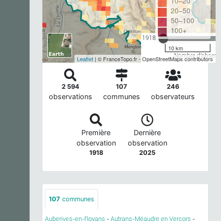
10–20
20–50
50–100
100+
1918
10 km
Nombre d'observa
Leaflet
| © FranceTopo.fr - OpenStreetMaps contributors
2 594
107
246
observations
communes
observateurs
Première
Dernière
observation
observation
1918
2025
107
communes
Auberives-en-Royans
-
Autrans-Méaudre en Vercors
-