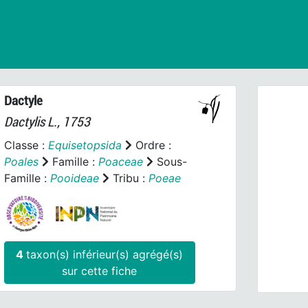
Dactyle
Dactylis
L., 1753
Classe :
Equisetopsida
Ordre :
Poales
Famille :
Poaceae
Sous-
Famille :
Pooideae
Tribu :
Poeae
Prev
4
taxon(s) inférieur(s) agrégé(s)
sur cette fiche