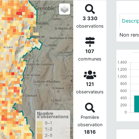
3 330
Descri
observations
Non ren
107
communes
121
observateurs
Nombre
d'observations
Première
0–1
observation
1–2
1816
2–5