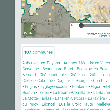
1816
Nombre d'observa
Leaflet
| 
107
communes
Auberives-en-Royans
-
Autrans-Méaudre en Verco
Gervanne
-
Beauregard-Baret
-
Beauvoir-en-Roya
Bernard
-
Châteaudouble
-
Châtelus
-
Châtillon-en
Clelles
-
Cobonne
-
Cognin-les-Gorges
-
Combovi
-
Engins
-
Eygluy-Escoulin
-
Fontaine
-
Gigors-et-
Hostun
-
Izeron
-
La Baume-Cornillane
-
La Baume
La Motte-Fanjas
-
Lans-en-Vercors
-
La Rivière
-
du-Percy
-
Léoncel
-
Lus-la-Croix-Haute
-
Malleva