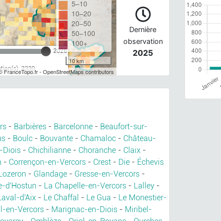
5–10
10–20
20–50
Dernière
50–100
observation
100+
2026
2025
10 km
tion(s): 3330
© FranceTopo.fr - OpenStreetMaps contributors
rs
-
Barbières
-
Barcelonne
-
Beaufort-sur-
ns
-
Boulc
-
Bouvante
-
Chamaloc
-
Château-
-Diois
-
Chichilianne
-
Choranche
-
Claix
-
n
-
Corrençon-en-Vercors
-
Crest
-
Die
-
Échevis
Lozeron
-
Glandage
-
Gresse-en-Vercors
-
-d'Hostun
-
La Chapelle-en-Vercors
-
Lalley
-
Laval-d'Aix
-
Le Chaffal
-
Le Gua
-
Le Monestier-
l-en-Vercors
-
Marignac-en-Diois
-
Miribel-