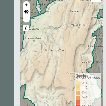
+
-
Nombre
d'observations
0–1
1–2
2–5
5–10
10–20