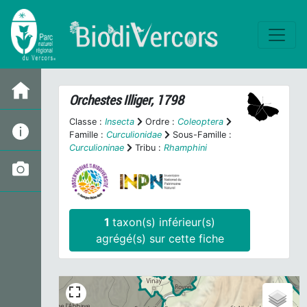
Orchestes
Illiger, 1798
Classe :
Insecta
Ordre :
Coleoptera
Famille :
Curculionidae
Sous-Famille :
Curculioninae
Tribu :
Rhamphini
1
taxon(s) inférieur(s)
agrégé(s) sur cette fiche