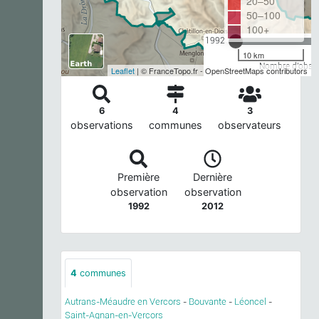
20–50
50–100
100+
1992
10 km
Nombre d'observ
Leaflet
| © FranceTopo.fr - OpenStreetMaps contributors
6
4
3
observations
communes
observateurs
Première
Dernière
observation
observation
1992
2012
4
communes
Autrans-Méaudre en Vercors
-
Bouvante
-
Léoncel
-
Saint-Agnan-en-Vercors