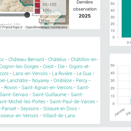
Dernière
50–100
observation
100+
2026
2025
10 km
tion(s): 150
© FranceTopo.fr - OpenStreetMaps contributors
oc
-
Château-Bernard
-
Châtelus
-
Châtillon-en-
Cognin-les-Gorges
-
Crest
-
Die
-
Gigors-et-
cors
-
Lans-en-Vercors
-
La Rivière
-
Le Gua
-
bel-Lanchâtre
-
Noyarey
-
Omblèze
-
Percy
-
-
Rovon
-
Saint-Agnan-en-Vercors
-
Saint-
Saint-Gervais
-
Saint-Guillaume
-
Saint-
int-Michel-les-Portes
-
Saint-Paul-de-Varces
-
-Pariset
-
Seyssins
-
Solaure en Diois
-
ssieux-en-Vercors
-
Villard-de-Lans