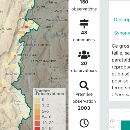
150
observations
Descri
48
Synon
communes
Ce gros
taille, 
paratoïd
20
reproduc
observateurs
et boisé
pour se 
terriers
Nombre
d'observations
Première
: Parc n
0–1
observation
1–2
2003
2–5
5–10
10–20
20–50