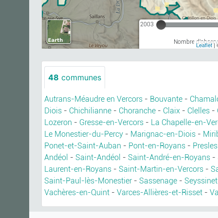
2003
Nombre d'observa
Leaflet
| 
48
communes
Autrans-Méaudre en Vercors
-
Bouvante
-
Chamal
Diois
-
Chichilianne
-
Choranche
-
Claix
-
Clelles
-
Lozeron
-
Gresse-en-Vercors
-
La Chapelle-en-Ver
Le Monestier-du-Percy
-
Marignac-en-Diois
-
Miri
Ponet-et-Saint-Auban
-
Pont-en-Royans
-
Presles
Andéol
-
Saint-Andéol
-
Saint-André-en-Royans
-
Laurent-en-Royans
-
Saint-Martin-en-Vercors
-
Sa
Saint-Paul-lès-Monestier
-
Sassenage
-
Seyssinet
Vachères-en-Quint
-
Varces-Allières-et-Risset
-
Va