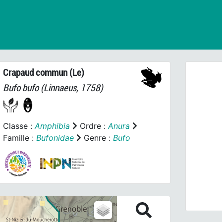
Crapaud commun (Le)
Bufo bufo
(Linnaeus, 1758)
Classe :
Amphibia
Ordre :
Anura
Famille :
Bufonidae
Genre :
Bufo
Prev
Bufo b