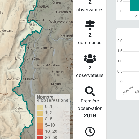
2
observations
2
communes
2
observateurs
Nombre
d'observations
Première
0–1
observation
1–2
2019
2–5
5–10
10–20
20–50