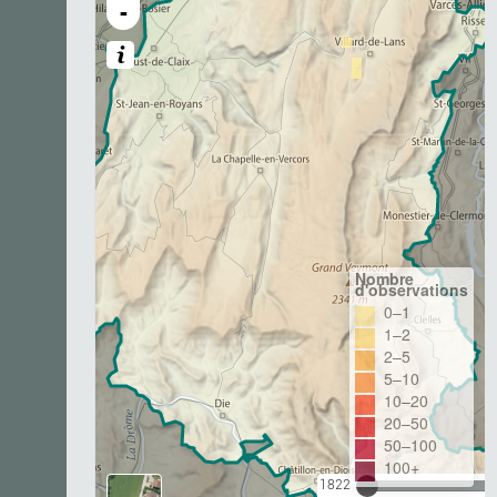
-
Nombre
d'observations
0–1
1–2
2–5
5–10
10–20
20–50
50–100
100+
1822