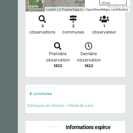
10 km
Nombre d'observ
Leaflet
| © FranceTopo.fr - OpenStreetMaps contributors
3
2
1
observations
communes
observateur
Première
Dernière
observation
observation
1822
1822
2
communes
Corrençon-en-Vercors
-
Villard-de-Lans
Informations espèce