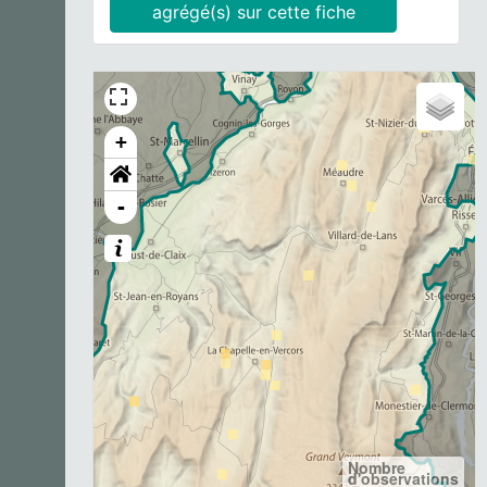
agrégé(s) sur cette fiche
+
-
Nombre
d'observations