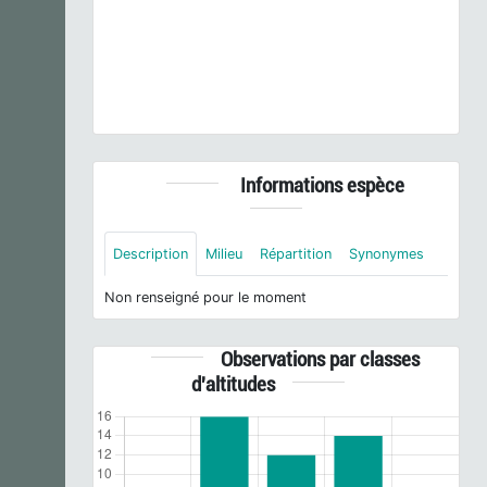
Eleocharis palustris
(L.) Roem. & Schult., 1817 © P.
Gourdain - CC BY-NC-SA
Informations espèce
Description
Milieu
Répartition
Synonymes
Non renseigné pour le moment
Observations par classes
d'altitudes