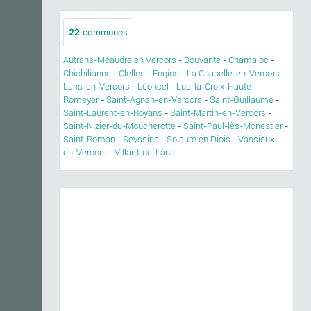
22
communes
Autrans-Méaudre en Vercors
-
Bouvante
-
Chamaloc
-
Chichilianne
-
Clelles
-
Engins
-
La Chapelle-en-Vercors
-
Lans-en-Vercors
-
Léoncel
-
Lus-la-Croix-Haute
-
Romeyer
-
Saint-Agnan-en-Vercors
-
Saint-Guillaume
-
Saint-Laurent-en-Royans
-
Saint-Martin-en-Vercors
-
Saint-Nizier-du-Moucherotte
-
Saint-Paul-lès-Monestier
-
Saint-Roman
-
Seyssins
-
Solaure en Diois
-
Vassieux-
en-Vercors
-
Villard-de-Lans
Previous
Next