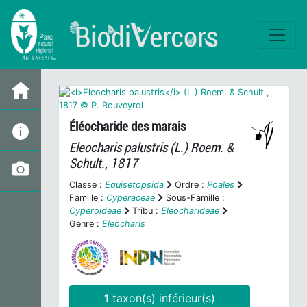
Éléocharide des marais
Eleocharis palustris
(L.) Roem. &
Schult., 1817
Classe :
Equisetopsida
Ordre :
Poales
Famille :
Cyperaceae
Sous-Famille :
Cyperoideae
Tribu :
Eleocharideae
Genre :
Eleocharis
1
taxon(s) inférieur(s)