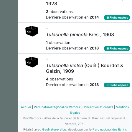
1928
2
observations
Dernière observation en
2014
Fiche espèce
-
Tulasnella pinicola
Bres., 1903
1
observation
Dernière observation en
2018
Fiche espèce
-
Tulasnella violea
(Quél.) Bourdot &
Galzin, 1909
4
observations
Dernière observation en
2018
Fiche espèce
Accueil
|
Parc naturel régional du Vercors
|
Conception et crédits
|
Mentions
légales
BiodiVercors - Atlas de la faune et de la flore du Parc naturel régional du
Vercors, 2021
Réalisé avec
GeoNature-atlas
, développé par le
Parc national des Écrins