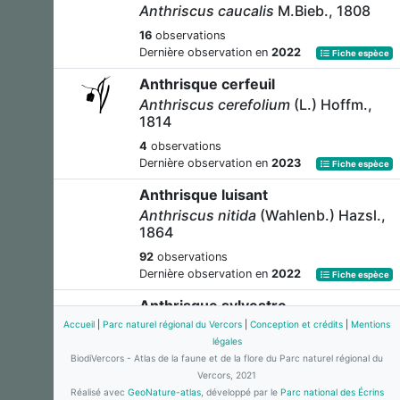
Anthriscus caucalis
M.Bieb., 1808
16
observations
Dernière observation en
2022
Fiche espèce
Anthrisque cerfeuil
Anthriscus cerefolium
(L.) Hoffm.,
1814
4
observations
Dernière observation en
2023
Fiche espèce
Anthrisque luisant
Anthriscus nitida
(Wahlenb.) Hazsl.,
1864
92
observations
Dernière observation en
2022
Fiche espèce
Anthrisque sylvestre
Anthriscus sylvestris
(L.) Hoffm.,
Accueil
|
Parc naturel régional du Vercors
|
Conception et crédits
|
Mentions
1814
légales
BiodiVercors - Atlas de la faune et de la flore du Parc naturel régional du
72
observations
Vercors, 2021
Dernière observation en
2023
Fiche espèce
Réalisé avec
GeoNature-atlas
, développé par le
Parc national des Écrins